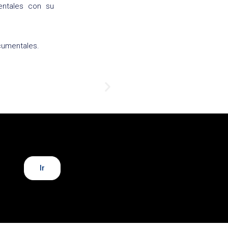
entales con su
ocumentales.
Ir